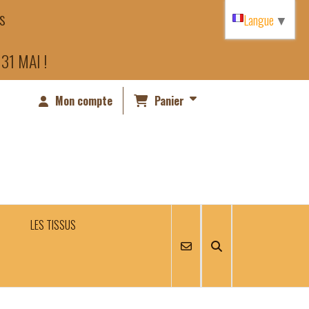
es
Langue
▼
31 MAI !
Mon compte
Panier
LES TISSUS